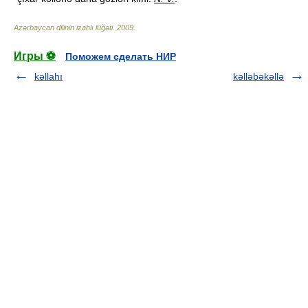
Azərbaycan dilinin izahlı lüğəti
.
2009
.
Игры ⚽
Поможем сделать НИР
kəllahı
kəlləbəkəllə