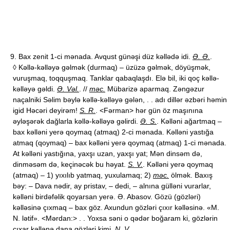
9. Bax zenit 1-ci mənada. Avqust günəşi düz kəllədə idi.
Ə. Ə.
.
◊ Kəllə-kəlləyə gəlmək (durmaq) – üzüzə gəlmək, döyüşmək,
vuruşmaq, toqquşmaq. Tanklar qabaqlaşdı. Elə bil, iki qoç kəllə-
kəlləyə gəldi.
Ə. Vəl.
. //
məc.
Mübarizə aparmaq. Zəngəzur
naçalniki Səlim bəylə kəllə-kəlləyə gələn, . . adı dillər əzbəri həmin
igid Həcəri deyirəm!
S. R.
. <Fərman> hər gün öz maşınına
əyləşərək dağlarla kəllə-kəlləyə gəlirdi.
Ə. S.
. Kəlləni ağartmaq –
bax kəlləni yerə qoymaq (atmaq) 2-ci mənada. Kəlləni yastığa
atmaq (qoymaq) – bax kəlləni yerə qoymaq (atmaq) 1-ci mənada.
At kəlləni yastığına, yaxşı uzan, yaxşı yat; Mən dinsəm də,
dinməsəm də, keçinəcək bu həyat.
S. V.
. Kəlləni yerə qoymaq
(atmaq) – 1) yıxılıb yatmaq, yuxulamaq; 2)
məc.
ölmək. Baxış
bəy: – Dava nədir, ay pristav, – dedi, – alnına gülləni vurarlar,
kəlləni birdəfəlik qoyarsan yerə. Ə. Abasov. Gözü (gözləri)
kəlləsinə çıxmaq – bax göz. Axundun gözləri çıxır kəlləsinə. «M.
N. lətif». <Mərdan:> . . Yoxsa səni o qədər boğaram ki, gözlərin
çıxar kəllənə dana gözləri kimi.
N. V.
.