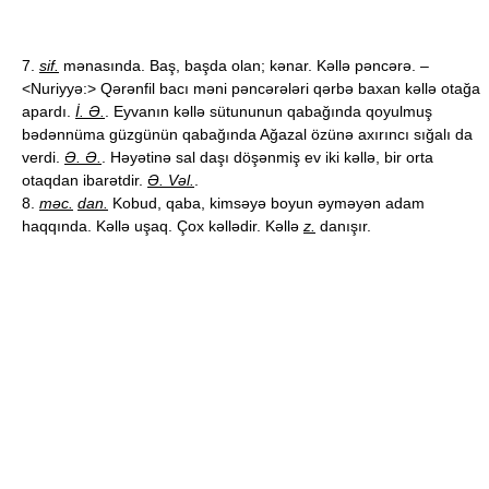
7.
sif.
mənasında. Baş, başda olan; kənar. Kəllə pəncərə. –
<Nuriyyə:> Qərənfil bacı məni pəncərələri qərbə baxan kəllə otağa
apardı.
İ. Ə.
. Eyvanın kəllə sütununun qabağında qoyulmuş
bədənnüma güzgünün qabağında Ağazal özünə axırıncı sığalı da
verdi.
Ə. Ə.
. Həyətinə sal daşı döşənmiş ev iki kəllə, bir orta
otaqdan ibarətdir.
Ə. Vəl.
.
8.
məc.
dan.
Kobud, qaba, kimsəyə boyun əyməyən adam
haqqında. Kəllə uşaq. Çox kəllədir. Kəllə
z.
danışır.