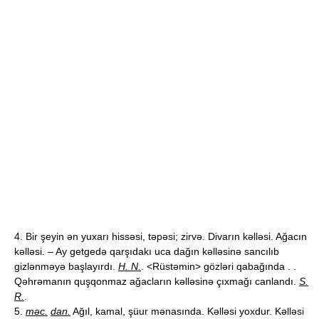
4. Bir şeyin ən yuxarı hissəsi, təpəsi; zirvə. Divarın kəlləsi. Ağacın
kəlləsi. – Ay getgedə qarşıdakı uca dağın kəlləsinə sancılıb
gizlənməyə başlayırdı.
H. N.
. <Rüstəmin> gözləri qabağında . .
Qəhrəmanın quşqonmaz ağacların kəlləsinə çıxmağı canlandı.
S.
R.
.
5.
məc.
dan.
Ağıl, kamal, şüur mənasında. Kəlləsi yoxdur. Kəlləsi