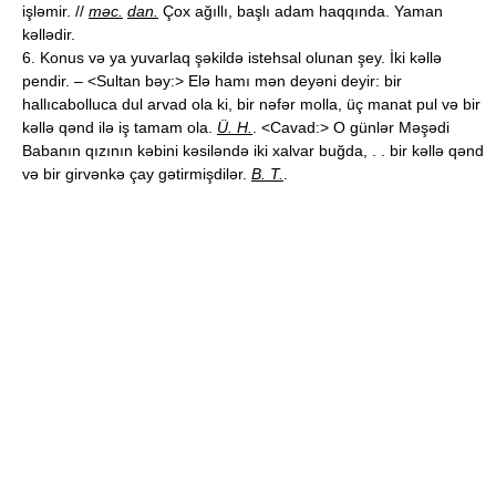
işləmir. //
məc.
dan.
Çox ağıllı, başlı adam haqqında. Yaman
kəllədir.
6. Konus və ya yuvarlaq şəkildə istehsal olunan şey. İki kəllə
pendir. – <Sultan bəy:> Elə hamı mən deyəni deyir: bir
hallıcabolluca dul arvad ola ki, bir nəfər molla, üç manat pul və bir
kəllə qənd ilə iş tamam ola.
Ü. H.
. <Cavad:> O günlər Məşədi
Babanın qızının kəbini kəsiləndə iki xalvar buğda, . . bir kəllə qənd
və bir girvənkə çay gətirmişdilər.
B. T.
.