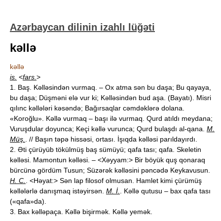
Azərbaycan dilinin izahlı lüğəti
kəllə
kəllə
is.
<
fars.
>
1. Baş. Kəlləsindən vurmaq. – Ox atma sən bu daşa; Bu qayaya,
bu daşa; Düşməni elə vur ki; Kəlləsindən bud aşa. (Bayatı). Misri
qılınc kəllələri kəsəndə; Bağırsaqlar cəmdəklərə dolana.
«Koroğlu». Kəllə vurmaq – başı ilə vurmaq. Qurd atıldı meydana;
Vuruşdular doyunca; Keçi kəllə vurunca; Qurd bulaşdı al-qana.
M.
Müş.
. // Başın təpə hissəsi, ortası. İşıqda kəlləsi parıldayırdı.
2. Əti çürüyüb tökülmüş baş sümüyü; qafa tası; qafa. Skeletin
kəlləsi. Mamontun kəlləsi. – <Xəyyam:> Bir böyük quş qonaraq
bürcünə gördüm Tusun; Süzərək kəlləsini pəncədə Keykavusun.
H. C.
. <Həyat:> Sən lap filosof olmusan. Hamlet kimi çürümüş
kəllələrlə danışmaq istəyirsən.
M. İ.
. Kəllə qutusu – bax qafa tası
(«qafa»da).
3. Bax kəlləpaça. Kəllə bişirmək. Kəllə yemək.