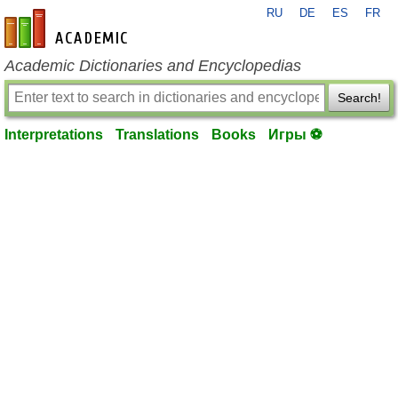
RU
DE
ES
FR
en-academic.com
Academic Dictionaries and Encyclopedias
Search!
Interpretations
Translations
Books
Игры ⚽